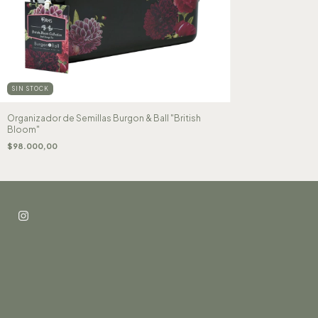
SIN STOCK
Organizador de Semillas Burgon & Ball "British
Bloom"
$98.000,00