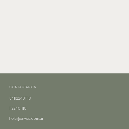
CONTACTÁNOS
541122401110
1122401110
hola@enves.com.ar