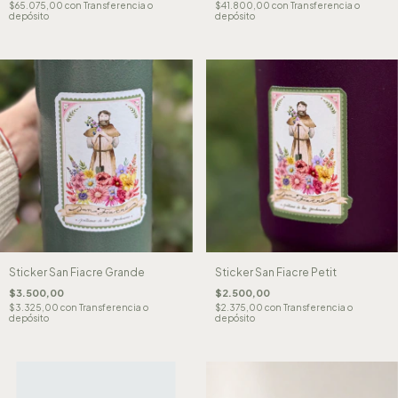
$65.075,00
con
Transferencia o
$41.800,00
con
Transferencia o
depósito
depósito
Sticker San Fiacre Grande
Sticker San Fiacre Petit
$3.500,00
$2.500,00
$3.325,00
con
Transferencia o
$2.375,00
con
Transferencia o
depósito
depósito