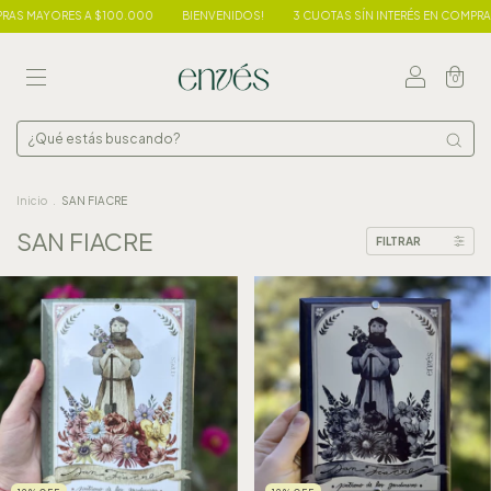
S MAYORES A $100.000
BIENVENIDOS!
3 CUOTAS SÍN INTERÉS EN COMPRAS 
0
Inicio
.
SAN FIACRE
SAN FIACRE
FILTRAR