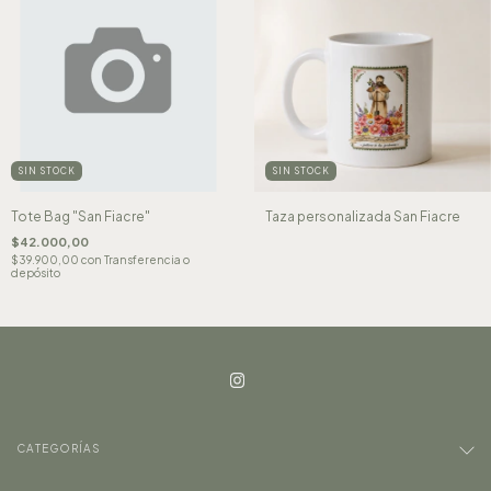
SIN STOCK
SIN STOCK
Tote Bag "San Fiacre"
Taza personalizada San Fiacre
$42.000,00
$39.900,00
con
Transferencia o
depósito
CATEGORÍAS