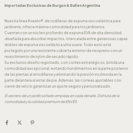
Importadas Exclusivas de Burgon & Ball en Argentina
Nuestra línea Kneelo®, de rodilleras de espuma viscoelástica para
jardinería, ofrece máxima comodidad para los jardineros.
Cuentan con un núcleo profundo de espuma EVA de alta densidad,
diseñada para absorber impactos, intercalada entre generosas capas
dobles de espuma viscoelástica ultra suave. Todo esto está
protegido por una resistente cubierta exterior de neopreno con un
revestimiento de nylon de secado rápido.
Su exclusivo diseño registrado, con cortes estratégicos, brinda una
comodidad excepcional, evitando hundimientos en la parte posterior
de las piernas al arrodillarse y eliminando la presión incómoda en la
parte delantera al estar de pie. Además, las correas ajustables con
cierre de velcro garantizan un ajuste seguro y personalizado.
El secreto de un jardín soñado empieza en cada detalle. Disfrutá de la
comodidad y la calidad premium de ENVÉS.