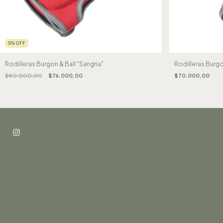
5
%
OFF
Rodilleras Burgon & Ball "Sangria"
Rodilleras Burgo
$80.000,00
$76.000,00
$70.000,00