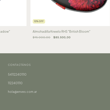
10
%
OFF
Meadow"
Almohadilla Kneelo RHS "British Bloom"
$95.000,00
$85.500,00
CONTACTÁNOS
541122401110
1122401110
hola@enves.com.ar