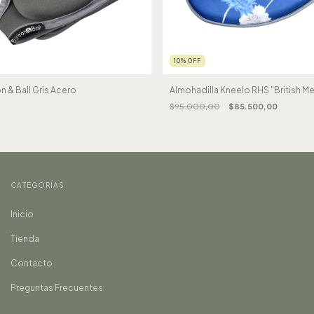
10
%
OFF
n & Ball Gris Acero
Almohadilla Kneelo RHS "British 
$95.000,00
$85.500,00
CATEGORÍAS
Inicio
Tienda
Contacto
Preguntas Frecuentes