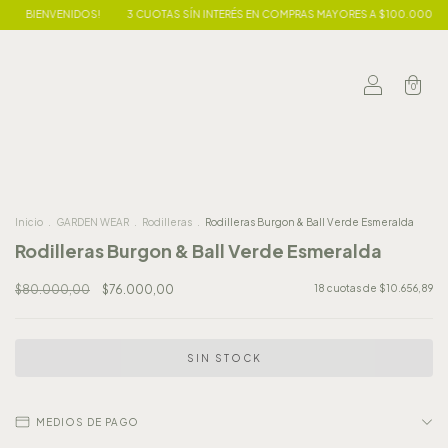
ENVENIDOS!
3 CUOTAS SÍN INTERÉS EN COMPRAS MAYORES A $100.000
BIEN
0
Inicio
.
GARDEN WEAR
.
Rodilleras
.
Rodilleras Burgon & Ball Verde Esmeralda
Rodilleras Burgon & Ball Verde Esmeralda
$80.000,00
$76.000,00
18
cuotas de
$10.656,89
MEDIOS DE PAGO