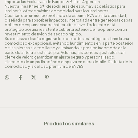
Importadas Exclusivas de Burgon & Ball en Argentina
Nuestra línea Kneelo®, de rodilleras de espuma viscoelástica para
jardinería, ofrece máxima comodidad para los jardineros.
Cuentan con un núcleo profundo de espuma EVA de alta densidad,
diseñada para absorber impactos, intercalada entre generosas capas
dobles de espuma viscoelástica ultra suave. Todo esto está
protegido por una resistente cubierta exterior de neopreno con un
revestimiento de nylon de secado rápido.
Su exclusivo diseño registrado, con cortes estratégicos, brinda una
comodidad excepcional, evitando hundimientos en la parte posterior
de las piernas al arrodillarse y eliminando la presión incómoda en la
parte delantera al estar de pie. Además, las correas ajustables con
cierre de velcro garantizan un ajuste seguro y personalizado.
El secreto de un jardín soñado empieza en cada detalle. Disfruta de la
comodidad y la calidad premium de ENVÉS.
Productos similares