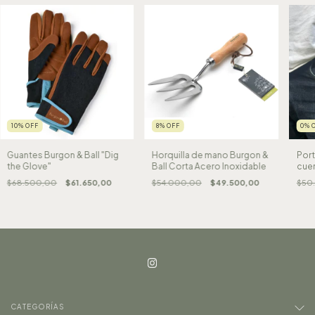
10
%
OFF
8
%
OFF
0
%
Guantes Burgon & Ball "Dig
Horquilla de mano Burgon &
Port
the Glove"
Ball Corta Acero Inoxidable
cue
$68.500,00
$61.650,00
$54.000,00
$49.500,00
$50
CATEGORÍAS