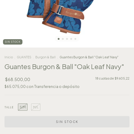
SIN STOCK
Inicio
.
GUANTES
.
Burgon & Ball
.
Guantes Burgon & Ball "Oak Leaf Navy"
Guantes Burgon & Ball "Oak Leaf Navy"
$68.500,00
18
cuotas de
$9.605,22
$65.075,00
con
Transferencia o depósito
S/M
M/L
TALLE