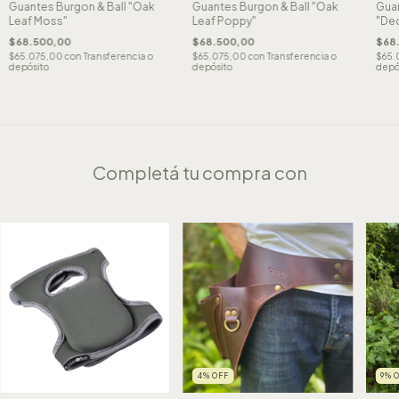
Guantes Burgon & Ball "Oak
Guantes Burgon & Ball "Oak
Guan
Leaf Moss"
Leaf Poppy"
"De
$68.500,00
$68.500,00
$68
$65.075,00
con
Transferencia o
$65.075,00
con
Transferencia o
$65.
depósito
depósito
depó
Completá tu compra con
4
%
OFF
9
%